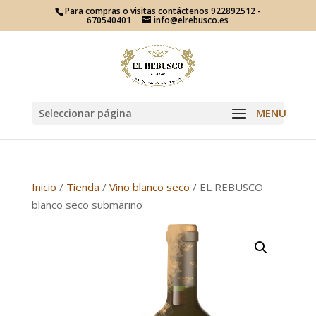
Para compras o visitas contáctenos 922892512 -
670540401
info@elrebusco.es
Seleccionar página
Inicio
/
Tienda
/
Vino blanco seco
/ EL REBUSCO
blanco seco submarino