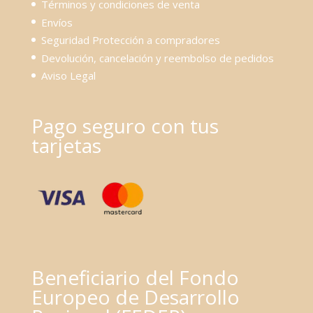
Términos y condiciones de venta
Envíos
Seguridad Protección a compradores
Devolución, cancelación y reembolso de pedidos
Aviso Legal
Pago seguro con tus
tarjetas
Beneficiario del Fondo
Europeo de Desarrollo