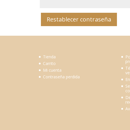
Restablecer contraseña
Tienda
Po
pr
Carrito
Té
Mi cuenta
ve
Contraseña perdida
En
Se
co
De
re
Av