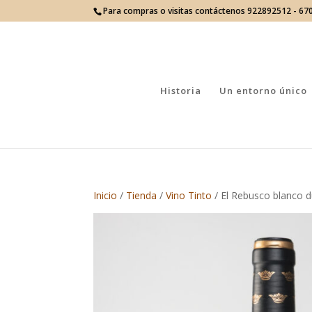
Para compras o visitas contáctenos 922892512 - 6
Historia
Un entorno único
Inicio
/
Tienda
/
Vino Tinto
/ El Rebusco blanco d