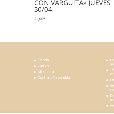
CON VARGUITA» JUEVES
30/04
41,00
€
Tienda
Po
pr
Carrito
Té
Mi cuenta
ve
Contraseña perdida
En
Se
co
De
re
Av