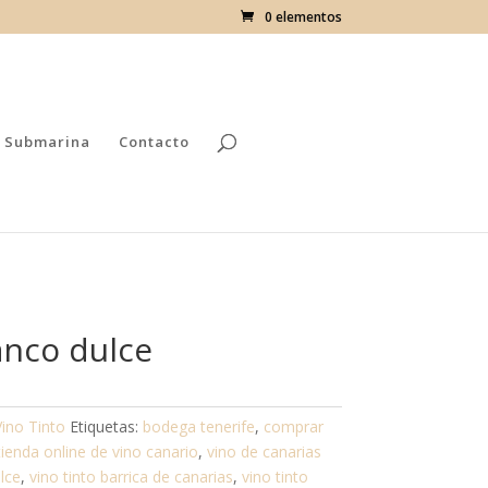
0 elementos
 Submarina
Contacto
anco dulce
Vino Tinto
Etiquetas:
bodega tenerife
,
comprar
tienda online de vino canario
,
vino de canarias
lce
,
vino tinto barrica de canarias
,
vino tinto