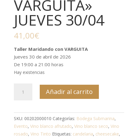
VARGUITA»
JUEVES 30/04
41,00
€
Taller Maridando con VARGUITA
Jueves 30 de abril de 2026
De 19:00 a 21:00 horas
Hay existencias
TALLER
Añadir al carrito
"MARIDANDO
CON
VARGUITA"
JUEVES
SKU:
00202000010
Categorías:
Bodega Submarina
,
30/04
Evento
,
Vino blanco afrutado
,
Vino blanco seco
,
Vino
cantidad
rosado
,
Vino Tinto
Etiquetas:
candelaria
,
cheesecake
,