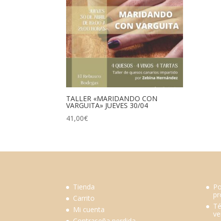
TALLER «MARIDANDO CON
VARGUITA» JUEVES 30/04
41,00
€
Tienda
Po
pr
Carrito
Té
Mi cuenta
ve
Contraseña perdida