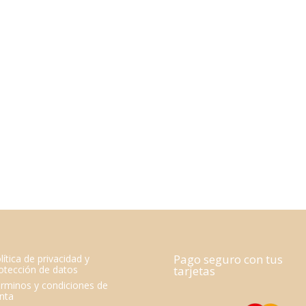
Pago seguro con tus
lítica de privacidad y
otección de datos
tarjetas
rminos y condiciones de
nta