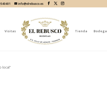
70540401
info@elrebusco.es
Visitas
Tienda
Bodega
 local”