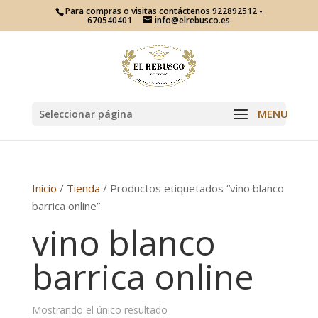
Para compras o visitas contáctenos 922892512 -
670540401
info@elrebusco.es
Seleccionar página
Inicio
/
Tienda
/ Productos etiquetados “vino blanco
barrica online”
vino blanco
barrica online
Mostrando el único resultado