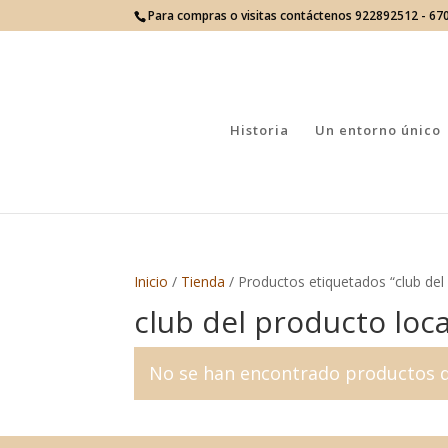
Para compras o visitas contáctenos 922892512 - 6
Historia
Un entorno único
Inicio
/
Tienda
/ Productos etiquetados “club del
club del producto loca
No se han encontrado productos qu