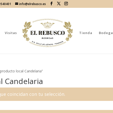
70540401
info@elrebusco.es
Visitas
Tienda
Bodega
 producto local Candelaria”
l Candelaria
e coincidan con tu selección.