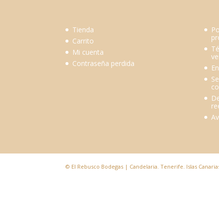
Tienda
Po
pr
Carrito
Té
Mi cuenta
ve
Contraseña perdida
En
Se
co
De
re
Av
© El Rebusco Bodegas | Candelaria. Tenerife. Islas Canaria